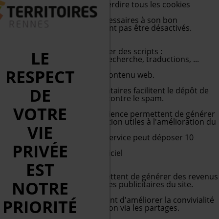
Autoriser tous les cookies
Interdire tous les cookies
Cookies obligatoires
Ce site utilise des cookies nécessaires à son bon
fonctionnement qui ne peuvent pas être désactivés.
Autoriser
APIs
Les APIs permettent de charger des scripts :
LE
géolocalisation, moteurs de recherche, traductions, ...
Autre
RESPECT
Services visant à afficher du contenu web.
Commentaires
DE
Les gestionnaires de commentaires facilitent le dépôt de
vos commentaires et luttent contre le spam.
Mesure d'audience
VOTRE
Les services de mesure d'audience permettent de générer
des statistiques de fréquentation utiles à l'amélioration du
VIE
site.
Google Analytics (gtag.js)
Ce service peut déposer 10
PRIVÉE
cookies.
En savoir plus
-
Voir le site officiel
Autoriser
Interdire
EST
Régies publicitaires
Les régies publicitaires permettent de générer des revenus
NOTRE
en commercialisant les espaces publicitaires du site.
Réseaux sociaux
Les réseaux sociaux permettent d'améliorer la convivialité
PRIORITÉ
du site et aident à sa promotion via les partages.
Support