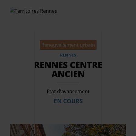
Aller
Qui sommes-nous ?
au
Renouvellement urbain
contenu
Les projets
principal
RENNES
RENNES CENTRE
Terrains à vendre
ANCIEN
Offres professionnels
Actualités
Etat d'avancement
EN COURS