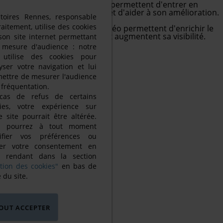
Les services de support vous permettent d'entrer en
contact avec l'équipe du site et d'aider à son amélioration.
itoires Rennes, responsable
Vidéos
raitement, utilise des cookies
Les services de partage de vidéo permettent d'enrichir le
site de contenu multimédia et augmentent sa visibilité.
son site internet permettant
 mesure d'audience : notre
e utilise des cookies pour
yser votre navigation et lui
ettre de mesurer l'audience
a fréquentation.
cas de refus de certains
kies, votre expérience sur
e site pourrait être altérée.
s pourrez à tout moment
ifier vos préférences ou
irer votre consentement en
s rendant dans la section
tion des cookies"
en bas de
 du site.
TOUT ACCEPTER