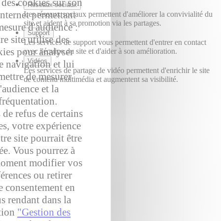
e des cookies sur son
Réseaux sociaux
internet permettant
Les réseaux sociaux permettent d'améliorer la convivialité du
site et aident à sa promotion via les partages.
esure d'audience :
Support
re site utilise des
Les services de support vous permettent d'entrer en contact
ies pour analyser
avec l'équipe du site et d'aider à son amélioration.
Vidéos
e navigation et lui
Les services de partage de vidéo permettent d'enrichir le site
mettre de mesurer
de contenu multimédia et augmentent sa visibilité.
l'audience et la
fréquentation.
 de refus de certains
es, votre expérience
tre site pourrait être
rée. Vous pourrez à
moment modifier vos
érences ou retirer
e consentement en
s rendant dans la
tion
"Gestion des