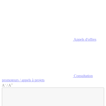
Appels d'offres
Consultation
promoteurs / appels à projets
-
+
A
/
A