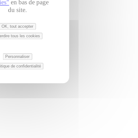
ies"
en bas de page
du site.
OK, tout accepter
terdire tous les cookies
Personnaliser
itique de confidentialité