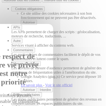
Autoriser tous les cookies
Interdire tous les cookies
Cookies obligatoires
Ce site utilise des cookies nécessaires à son bon
fonctionnement qui ne peuvent pas être désactivés.
Autoriser
APIs
Les APIs permettent de charger des scripts : géolocalisation,
moteurs de recherche, traductions, ...
Autre
Services visant à afficher du contenu web.
Commentaires
 respect de
Les gestionnaires de commentaires facilitent le dépôt de vos
commentaires et luttent contre le spam.
re vie privée
Mesure d'audience
Les services de mesure d'audience permettent de générer des
est notre
statistiques de fréquentation utiles à l'amélioration du site.
Google Analytics (gtag.js)
Ce service peut déposer 10
priorité
cookies.
En savoir plus
-
Voir le site officiel
Autoriser
Interdire
rritoires Rennes,
Régies publicitaires
Les régies publicitaires permettent de générer des revenus en
sable de traitement,
commercialisant les espaces publicitaires du site.