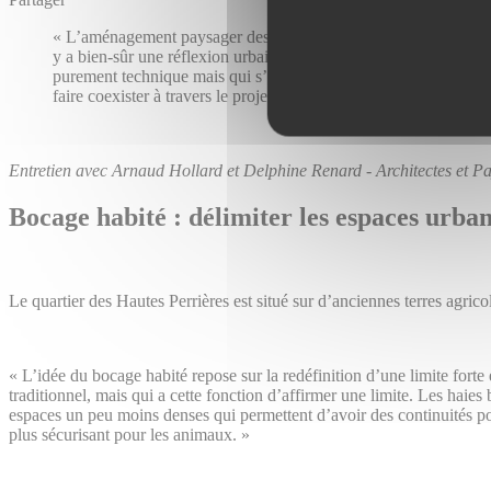
« L’aménagement paysager des vallons repose tout d’abord sur la 
y a bien-sûr une réflexion urbaine à l’échelle du quartier, nota
purement technique mais qui s’intègrent au paysage pour finalem
faire coexister à travers le projet de paysage avec la contrainte 
Entretien avec Arnaud Hollard et Delphine Renard - Architectes et P
Bocage habité : délimiter les espaces urban
Le quartier des Hautes Perrières est situé sur d’anciennes terres agri
« L’idée du bocage habité repose sur la redéfinition d’une limite forte
traditionnel, mais qui a cette fonction d’affirmer une limite. Les haies
espaces un peu moins denses qui permettent d’avoir des continuités pour
plus sécurisant pour les animaux. »