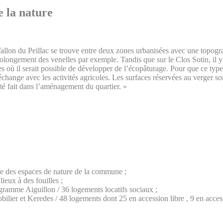
e la nature
allon du Peillac se trouve entre deux zones urbanisées avec une topogra
olongement des venelles par exemple. Tandis que sur le Clos Sotin, il y a
 où il serait possible de développer de l’écopâturage. Pour que ce type d
échange avec les activités agricoles. Les surfaces réservées au verger 
été fait dans l’aménagement du quartier. »
iée des espaces de nature de la commune ;
ieux à des fouilles ;
gramme Aiguillon / 36 logements locatifs sociaux ;
ier et Keredes / 48 logements dont 25 en accession libre , 9 en accessi