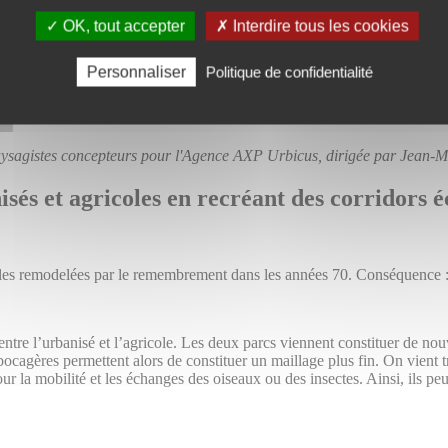
OK, tout accepter
Interdire tous les cookies
renaturation des ruisseaux. Ici, on laisse l’eau dans son état le plus na
mment pour la gestion des eaux de pluie. On a donc créé des noues et bass
ent devenir aussi importants que le ruisseau. Il s’agit donc de redonner
Personnaliser
Politique de confidentialité
urbaine induite par les éléments plus techniques. »
aysagistes concepteurs pour l'Agence AXP Urbicus, dirigée par Jean-M
isés et agricoles en recréant des corridors 
coles remodelées par le remembrement dans les années 70. Conséquence : l
 entre l’urbanisé et l’agricole. Les deux parcs viennent constituer de nou
 bocagères permettent alors de constituer un maillage plus fin. On vient t
 la mobilité et les échanges des oiseaux ou des insectes. Ainsi, ils peu