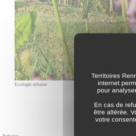
Le respect de vo
Territoires Ren
internet perm
Ecologie urbaine
pour analyser
En cas de refu
être altérée. 
votre consent
Partager