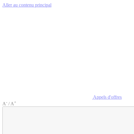
Aller au contenu principal
Appels d'offres
-
+
A
/
A