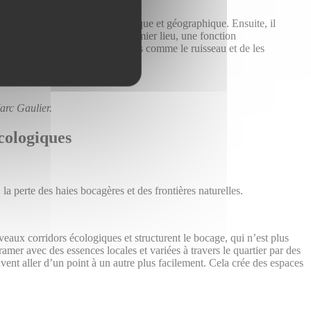
turel, en tant que milieu écologique et géographique. Ensuite, il
ins de rétention qui ont, en premier lieu, une fonction
 une place à des milieux naturels comme le ruisseau et de les
arc Gaulier.
écologiques
a perte des haies bocagères et des frontières naturelles.
veaux corridors écologiques et structurent le bocage, qui n’est plus
ramer avec des essences locales et variées à travers le quartier par des
vent aller d’un point à un autre plus facilement. Cela crée des espaces