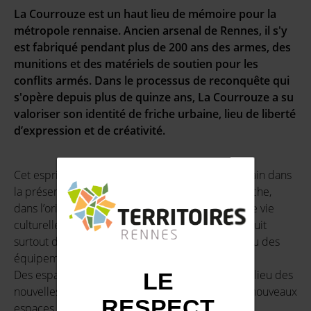
La Courrouze est un haut lieu de mémoire pour la
métropole rennaise. Ancien arsenal de Rennes, il s'y
est fabriqué pendant plus de 200 ans des armes, des
munitions et des matériels de soutien pour les
conflits armés. Dans le processus de reconquête qui
s'opère depuis plus de quinze ans, La Courrouze a su
valoriser son identité de friche urbaine, lieu de liberté
d’expression et de créativité.
Cet esprit s’illustre depuis l’origine du projet urbain dans
la préservation de la trame végétale née de la friche,
dans l’originalité des formes urbaines et dans une vie
culturelle et artistique dynamique. Mais il se traduit
surtout dans l’élaboration des espaces publics ou des
équipements, ouverts à une mixité d’usages.
Des espaces créatifs qui font de La Courrouze le lieu des
LE
nouvelles cultures urbaines. Pour concevoir ces nouveaux
RESPECT
espaces et ces lieux créatifs, la participation des