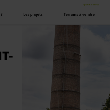
Appels d'offres
 ?
Les projets
Terrains à vendre
re histoire
aménagement urbain
T-
entreprises
s valeurs
sation & gouvernance
s rejoindre