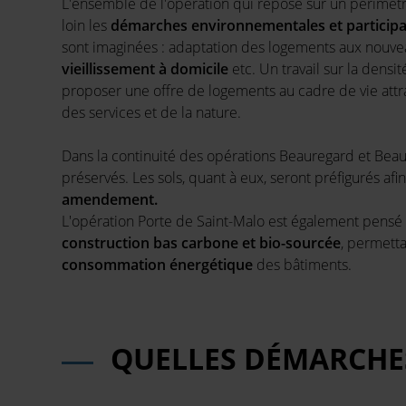
L'ensemble de l'opération qui repose sur un périmètr
loin les
démarches environnementales et participa
sont imaginées : adaptation des logements aux nouve
vieillissement à domicile
etc
. Un travail sur la dens
proposer une offre de logements au cadre de vie attra
des services et de la nature.
Dans la continuité des opérations Beauregard et Beau
préservés. Les sols, quant à eux,
seront préfigurés afi
amendement.
L'opération Porte de Saint-Malo est également pensé au
construction bas carbone et bio-sourcée
, permetta
consommation
énergétique
des bâtiments.
QUELLES DÉMARCHES