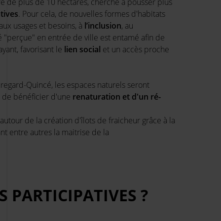
e de plus de 10 hectares, cherche à pousser plus
tives
. Pour cela, de nouvelles formes d'habitats
aux usages et besoins,
à
l’inclusion
, au
ité "perçue" en entrée de ville est entamé afin de
yant, favorisant le
lien social
et un accès
proche
regard-Quincé, les espaces naturels seront
n de bénéficier d'une
renaturation et d'un ré-
tour de la création d'îlots de fraicheur grâce à la
nt entre autres la maitrise de la
 PARTICIPATIVES ?