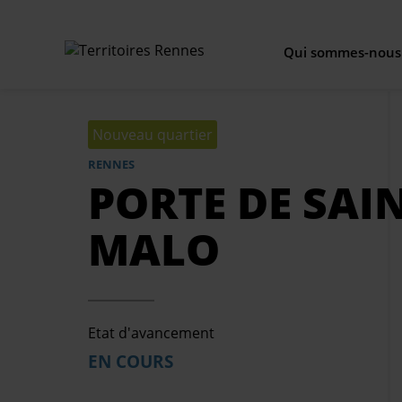
Qui sommes-nous
Aller
Not
au
Nouveau quartier
contenu
principal
RENNES
Piloter l'
PORTE DE SAIN
Nos 
MALO
No
Etat d'avancement
Notre organi
EN COURS
Nou