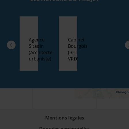
Agence
Cabinet
Sitadin
Bourgois
(Architecte-
(BET
urbaniste)
VRD)
Mentions légales
Données personnelles