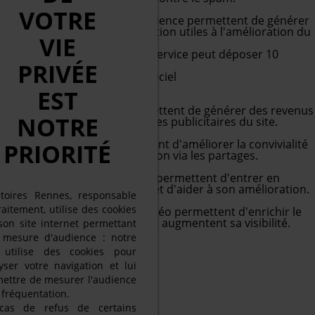
Mesure d'audience
VOTRE
Les services de mesure d'audience permettent de générer
des statistiques de fréquentation utiles à l'amélioration du
VIE
site.
Google Analytics (gtag.js)
Ce service peut déposer 10
PRIVÉE
cookies.
En savoir plus
-
Voir le site officiel
Autoriser
Interdire
EST
Régies publicitaires
Les régies publicitaires permettent de générer des revenus
NOTRE
en commercialisant les espaces publicitaires du site.
Réseaux sociaux
Les réseaux sociaux permettent d'améliorer la convivialité
PRIORITÉ
du site et aident à sa promotion via les partages.
Support
Les services de support vous permettent d'entrer en
contact avec l'équipe du site et d'aider à son amélioration.
itoires Rennes, responsable
Vidéos
raitement, utilise des cookies
Les services de partage de vidéo permettent d'enrichir le
site de contenu multimédia et augmentent sa visibilité.
son site internet permettant
 mesure d'audience : notre
e utilise des cookies pour
yser votre navigation et lui
ettre de mesurer l'audience
a fréquentation.
cas de refus de certains