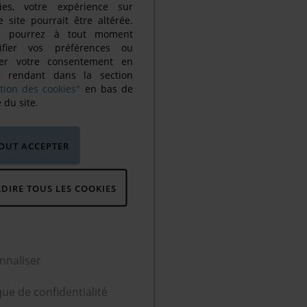
kies, votre expérience sur
e site pourrait être altérée.
s pourrez à tout moment
ifier vos préférences ou
irer votre consentement en
s rendant dans la section
tion des cookies"
en bas de
 du site.
TOUT ACCEPTER
RDIRE TOUS LES COOKIES
nnaliser
que de confidentialité