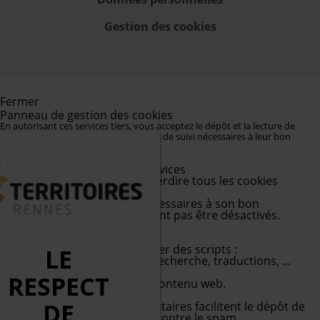
Gestion des cookies
Fermer
Panneau de gestion des cookies
En autorisant ces services tiers, vous acceptez le dépôt et la lecture de
cookies et l'utilisation de technologies de suivi nécessaires à leur bon
fonctionnement.
Préférences pour tous les services
Autoriser tous les cookies
Interdire tous les cookies
Cookies obligatoires
Ce site utilise des cookies nécessaires à son bon
fonctionnement qui ne peuvent pas être désactivés.
Autoriser
APIs
Les APIs permettent de charger des scripts :
LE
géolocalisation, moteurs de recherche, traductions, ...
Autre
RESPECT
Services visant à afficher du contenu web.
Commentaires
DE
Les gestionnaires de commentaires facilitent le dépôt de
vos commentaires et luttent contre le spam.