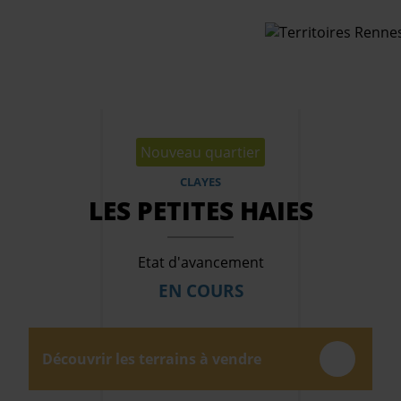
Aller au contenu principal
Qui sommes-nous
Nouveau quartier
Les projets
CLAYES
Terrains à vendre
LES PETITES HAIES
Offres profession
Actualités
Etat d'avancement
EN COURS
Découvrir les terrains à vendre