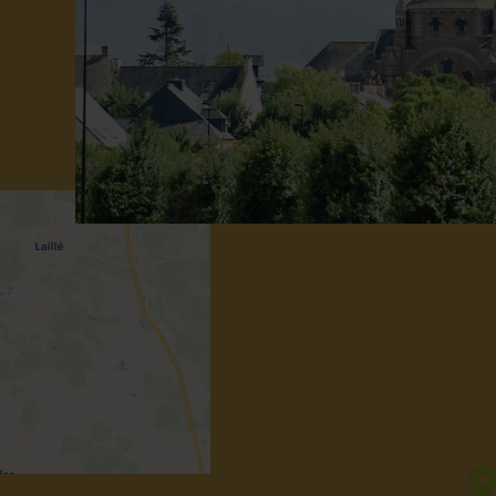
+
−
Leaflet