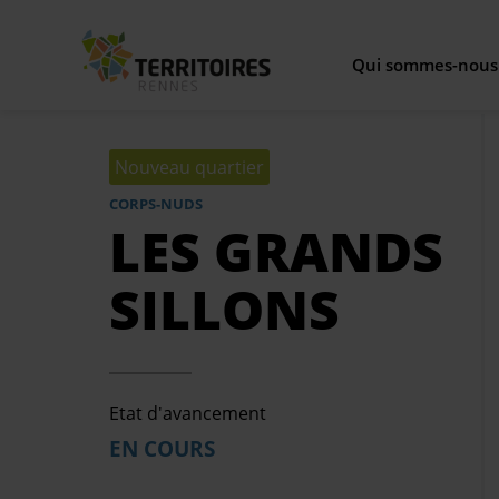
Qui sommes-nous
Aller
Not
au
Nouveau quartier
contenu
principal
CORPS-NUDS
Piloter l'
LES GRANDS
Nos 
SILLONS
No
Etat d'avancement
Notre organi
EN COURS
Nou