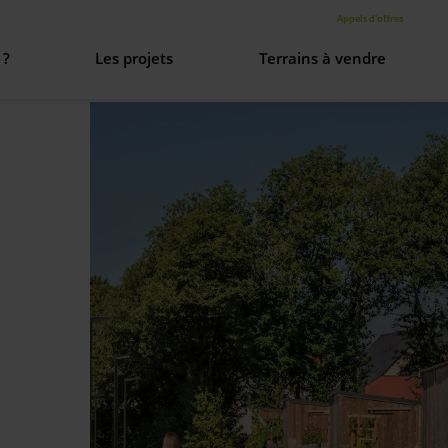
Appels d'offres
 ?
Les projets
Terrains à vendre
re histoire
aménagement urbain
entreprises
s valeurs
sation & gouvernance
s rejoindre