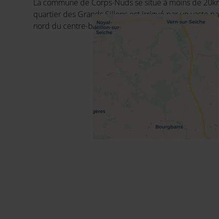
La commune de Corps-Nuds se situe à moins de 20km 
quartier des Grands Sillons est irrigué par un vaste pa
nord du centre-bourg.