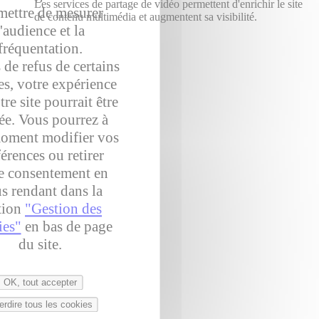
Les services de partage de vidéo permettent d'enrichir le site
mettre de mesurer
de contenu multimédia et augmentent sa visibilité.
l'audience et la
fréquentation.
 de refus de certains
es, votre expérience
tre site pourrait être
rée. Vous pourrez à
moment modifier vos
érences ou retirer
e consentement en
s rendant dans la
tion
"Gestion des
ies"
en bas de page
du site.
OK, tout accepter
terdire tous les cookies