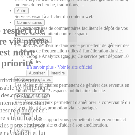
moteurs de recherche, traductions, ...
Autre
Services visant à afficher du contenu web.
Commentaires
 respect de
Les gestionnaires de commentaires facilitent le dépôt de vos
commentaires et luttent contre le spam.
re vie privée
Mesure d'audience
Les services de mesure d'audience permettent de générer des
est notre
statistiques de fréquentation utiles à l'amélioration du site.
Google Analytics (gtag.js)
Ce service peut déposer 10
priorité
cookies.
En savoir plus
-
Voir le site officiel
Autoriser
Interdire
rritoires Rennes,
Régies publicitaires
Les régies publicitaires permettent de générer des revenus en
sable de traitement,
commercialisant les espaces publicitaires du site.
e des cookies sur son
Réseaux sociaux
internet permettant
Les réseaux sociaux permettent d'améliorer la convivialité du
site et aident à sa promotion via les partages.
esure d'audience :
Support
re site utilise des
Les services de support vous permettent d'entrer en contact
ies pour analyser
avec l'équipe du site et d'aider à son amélioration.
Vidéos
e navigation et lui