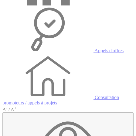
Appels d'offres
Consultation
promoteurs / appels à projets
-
+
A
/
A