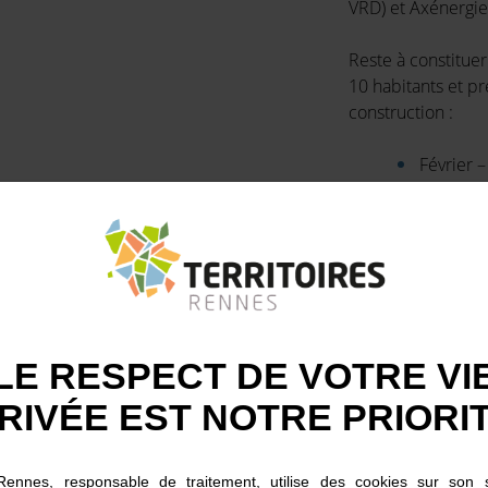
VRD) et Axénergi
Reste à constituer
10 habitants et p
construction :
Février –
Juin- Se
et l’orga
Septembr
orientat
Pour nourrir ces t
rencontre sont pr
LE RESPECT DE VOTRE VI
des ateliers de p
RIVÉE EST NOTRE PRIORI
thématiques (pour 
participatifs élar
 Rennes, responsable de traitement, utilise des cookies sur son s