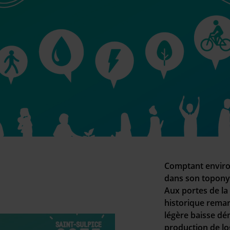
Comptant environ
dans son toponym
Aux portes de la
historique rema
légère baisse d
production de log