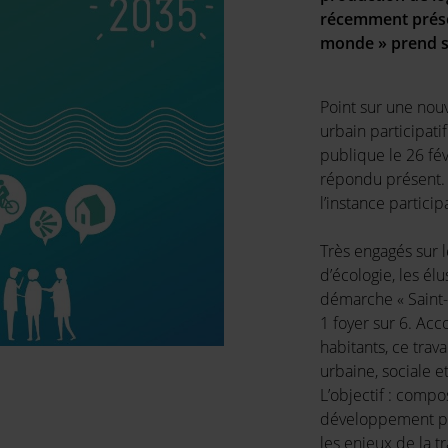
récemment prése
monde » prend s
Point sur une nou
urbain participati
publique le 26 fév
répondu présent. I
l’instance particip
Très engagés sur l
d’écologie, les él
démarche « Saint-S
1 foyer sur 6. Acc
habitants, ce trav
urbaine, sociale et
L’objectif : comp
développement pavi
les enjeux de la t