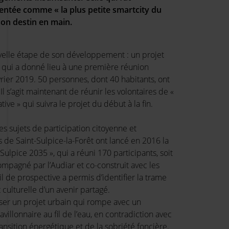
ntée comme « la plus petite smartcity du
on destin en main.
velle étape de son développement : un projet
f qui a donné lieu à une première réunion
rier 2019. 50 personnes, dont 40 habitants, ont
l s’agit maintenant de réunir les volontaires de «
ative » qui suivra le projet du début à la fin.
es sujets de participation citoyenne et
us de Saint-Sulpice-la-Forêt ont lancé en 2016 la
ulpice 2035 », qui a réuni 170 participants, soit
ompagné par l’Audiar et co-construit avec les
ail de prospective a permis d’identifier la trame
 culturelle d’un avenir partagé.
oser un projet urbain qui rompe avec un
llonnaire au fil de l’eau, en contradiction avec
ransition énergétique et de la sobriété foncière.