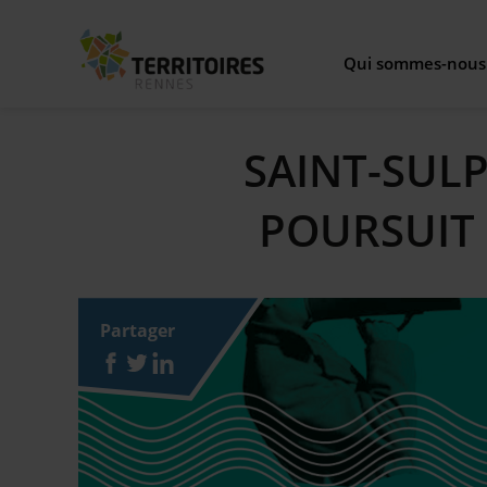
Qui sommes-nous
Aller
Not
au
SAINT-SULP
contenu
principal
Piloter l'
POURSUIT 
Nos 
Partager
No
Notre organi
Nou