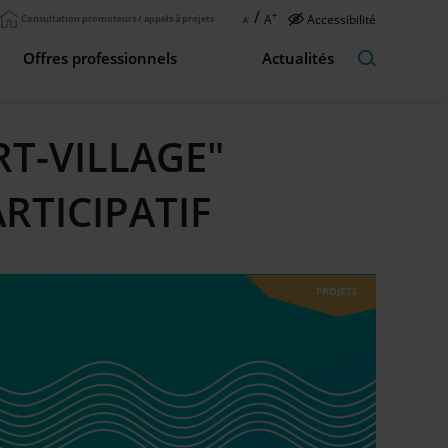
/
+
A
Accessibilité
Consultation promoteurs / appels à projets
A
-
Offres professionnels
Actualités
RT-VILLAGE"
RTICIPATIF
PROJETS