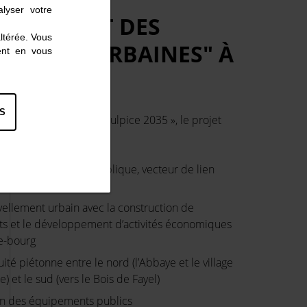
lyser votre
THÈMES ET DES
altérée. Vous
QUENCES URBAINES" À
ent en vous
LORER
S
e la démarche « Saint-Sulpice 2035 », le projet
f interrogera 4 thèmes :
ement d’une place publique, vecteur de lien
 d’animation
vellement urbain avec la construction de
s et le développement d’activités économiques
e-bourg
uité piétonne entre le nord (l’Abbaye et le village
e) et le sud (vers le Bois de Fayel)
ion des équipements publics