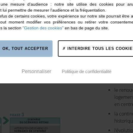
 une mesure d'audience : notre site utilise des cookies pour ana
DES 
t lui permettre de mesurer l'audience et la fréquentation.
fus de certains cookies, votre expérience sur notre site pourrait être 
"SÉ
tout moment modifier vos préférences ou retirer votre consentem
s la section
"Gestion des cookies"
en bas de page du site.
EXP
OK, TOUT ACCEPTER
INTERDIRE TOUS LES COOKIE
Prenant la suite d
urbain participati
Personnaliser
Politique de confidentialité
l’aménag
social et
le renou
logement
en centr
la contin
historiqu
l’évolut