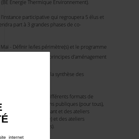
e (BE Energie Thermique Environnement).
 l’instance participative qui regroupera 5 élus et
rendra part à 3 grandes phases de co-
 Mai - Définir le/les périmètre(s) et le programme
ptembre - Identifier les principes d’aménagement
nisation spatiale
e – Novembre - Faire la synthèse des
ions retenues
rois phases de travail, différents formats de
ogrammés : des réunions publiques (pour tous),
E
rogrammation en marchant et des ateliers
TÉ
l’instance participative) et des ateliers
gis (environ 60 personnes).
ite internet