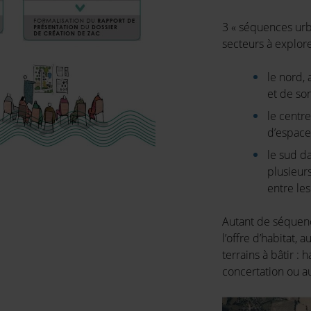
3 « séquences urb
secteurs à explore
le nord, 
et de son
le centre
d’espace
le sud d
plusieur
entre les
Autant de séquenc
l’offre d’habitat,
terrains à bâtir : 
concertation ou 