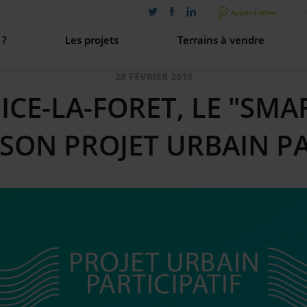
Appels d'offres
 ?
Les projets
Terrains à vendre
28 FÉVRIER 2019
re histoire
ICE-LA-FORET, LE "SMA
aménagement urbain
SON PROJET URBAIN PA
entreprises
s valeurs
sation & gouvernance
s rejoindre